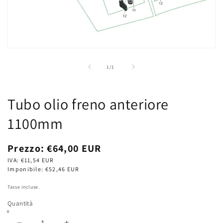
Apri
contenuti
multimediali
su
1
/
1
1
in
finestra
modale
Tubo olio freno anteriore
1100mm
Prezzo
Prezzo:
€64,00 EUR
di
IVA:
€11,54 EUR
listino
Imponibile:
€52,46 EUR
Tasse incluse.
Quantità