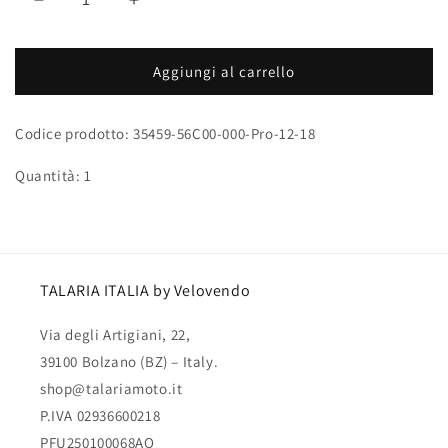
Diminuisci
Aumenta
quantità
quantità
per
per
Tubo
Tubo
Aggiungi al carrello
olio
olio
freno
freno
Codice prodotto: 35459-56C00-000-Pro-12-18
anteriore
anteriore
1100mm
1100mm
Quantità: 1
TALARIA ITALIA by Velovendo
Via degli Artigiani, 22,
39100 Bolzano (BZ) – Italy.
shop@talariamoto.it
P.IVA 02936600218
PFU250100068AQ