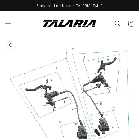
Vai
Benvenuti nello shop TALARIA ITALIA
direttamente
ai contenuti
Carrell
Passa alle
informazioni
sul prodotto