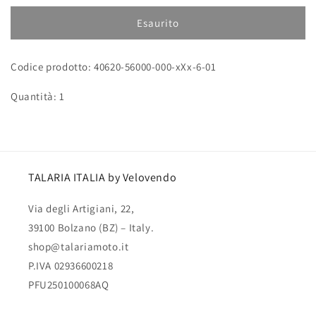
per
per
Pedana
Pedana
Esaurito
sinistra
sinistra
Codice prodotto: 40620-56000-000-xXx-6-01
Quantità: 1
TALARIA ITALIA by Velovendo
Via degli Artigiani, 22,
39100 Bolzano (BZ) – Italy.
shop@talariamoto.it
P.IVA 02936600218
PFU250100068AQ