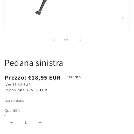
Apri
contenuti
multimediali
su
1
/
1
1
in
finestra
modale
Pedana sinistra
Prezzo
Prezzo:
€18,95 EUR
Esaurito
di
IVA:
€3,42 EUR
listino
Imponibile:
€15,53 EUR
Tasse incluse.
Quantità
Diminuisci
Aumenta
quantità
quantità