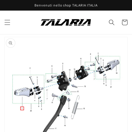
Vai
Benvenuti nello shop TALARIA ITALIA
direttamente
ai contenuti
Carrell
Passa alle
informazioni
sul prodotto