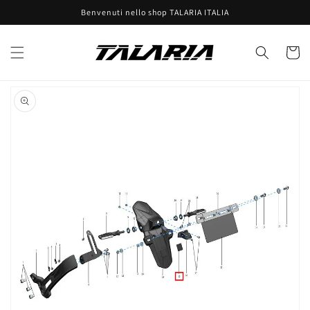
Vai
Benvenuti nello shop TALARIA ITALIA
direttamente
ai contenuti
Carrell
Passa alle
informazioni
sul prodotto