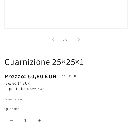
Apri
contenuti
multimediali
su
1
/
1
1
in
finestra
modale
Guarnizione 25×25×1
Prezzo
Prezzo:
€0,80 EUR
Esaurito
di
IVA:
€0,14 EUR
listino
Imponibile:
€0,66 EUR
Tasse incluse.
Quantità
Diminuisci
Aumenta
quantità
quantità