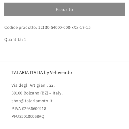
per
per
Guarnizione
Guarnizione
Esaurito
25×25×1
25×25×1
Codice prodotto: 12130-54000-000-xXx-17-15
Quantità: 1
TALARIA ITALIA by Velovendo
Via degli Artigiani, 22,
39100 Bolzano (BZ) – Italy.
shop@talariamoto.it
P.IVA 02936600218
PFU250100068AQ