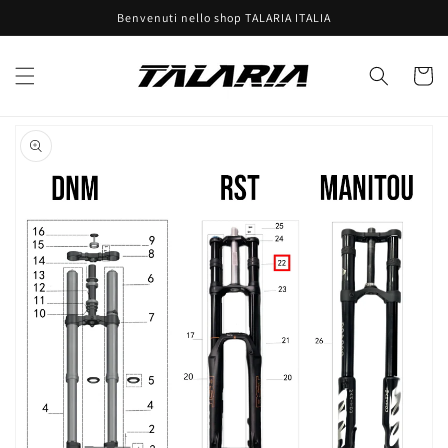
Vai
Benvenuti nello shop TALARIA ITALIA
direttamente
ai contenuti
Carrell
Passa alle
informazioni
sul prodotto