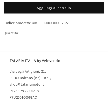
per
per
Gomma
Gomma
Aggiungi al carrello
paracolpi
paracolpi
sterzo
sterzo
Codice prodotto: 40485-56000-000-12-22
(RST)
(RST)
Quantità: 1
TALARIA ITALIA by Velovendo
Via degli Artigiani, 22,
39100 Bolzano (BZ) – Italy.
shop@talariamoto.it
P.IVA 02936600218
PFU250100068AQ