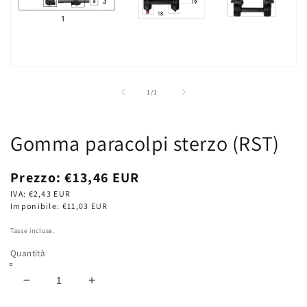
Apri
contenuti
multimediali
su
1
/
1
1
in
finestra
modale
Gomma paracolpi sterzo (RST)
Prezzo
Prezzo:
€13,46 EUR
di
IVA:
€2,43 EUR
listino
Imponibile:
€11,03 EUR
Tasse incluse.
Quantità
Diminuisci
Aumenta
quantità
quantità