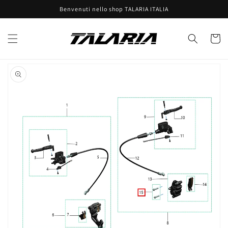
Vai
Benvenuti nello shop TALARIA ITALIA
direttamente
ai contenuti
Carrell
Passa alle
informazioni
sul prodotto