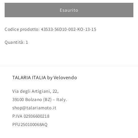
per
per
Distanziale
Distanziale
Esaurito
Codice prodotto: 43533-56D10-002-KO-13-15
Quantità: 1
TALARIA ITALIA by Velovendo
Via degli Artigiani, 22,
39100 Bolzano (BZ) – Italy.
shop@talariamoto.it
P.IVA 02936600218
PFU250100068AQ