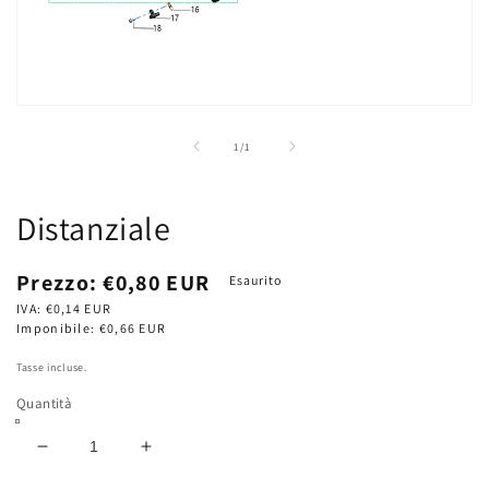
Apri
contenuti
multimediali
su
1
/
1
1
in
finestra
modale
Distanziale
Prezzo
Prezzo:
€0,80 EUR
Esaurito
di
IVA:
€0,14 EUR
listino
Imponibile:
€0,66 EUR
Tasse incluse.
Quantità
Diminuisci
Aumenta
quantità
quantità