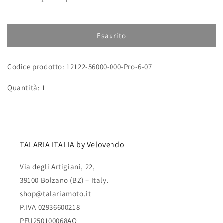
Diminuisci
Aumenta
quantità
quantità
per
per
Cuscino
Cuscino
Esaurito
in
in
gomma
gomma
Codice prodotto: 12122-56000-000-Pro-6-07
per
per
supporto
supporto
Quantità: 1
batteria
batteria
sinistro
sinistro
TALARIA ITALIA by Velovendo
Via degli Artigiani, 22,
39100 Bolzano (BZ) – Italy.
shop@talariamoto.it
P.IVA 02936600218
PFU250100068AQ