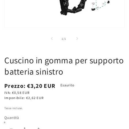
Apri
contenuti
multimediali
su
1
/
1
1
in
finestra
modale
Cuscino in gomma per supporto
batteria sinistro
Prezzo
Prezzo:
€3,20 EUR
Esaurito
di
IVA:
€0,58 EUR
listino
Imponibile:
€2,62 EUR
Tasse incluse.
Quantità