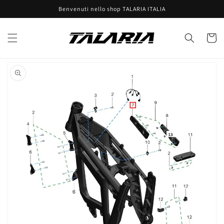
Vai
Benvenuti nello shop TALARIA ITALIA
direttamente
ai contenuti
Carrell
Passa alle
informazioni
sul prodotto