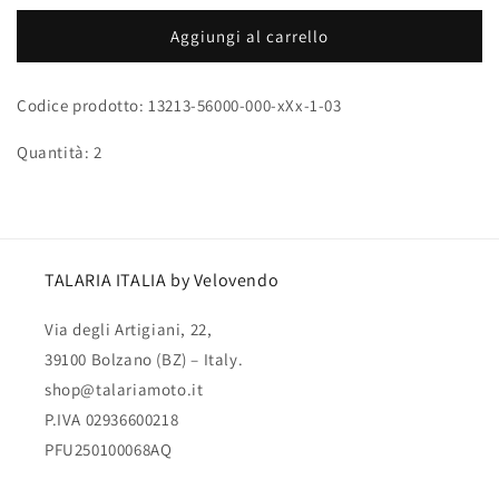
per
per
Cuscinetto
Cuscinetto
Aggiungi al carrello
tubo
tubo
sterzo
sterzo
Codice prodotto: 13213-56000-000-xXx-1-03
Quantità: 2
TALARIA ITALIA by Velovendo
Via degli Artigiani, 22,
39100 Bolzano (BZ) – Italy.
shop@talariamoto.it
P.IVA 02936600218
PFU250100068AQ