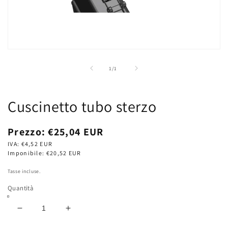
Apri
contenuti
multimediali
su
1
/
1
1
in
finestra
modale
Cuscinetto tubo sterzo
Prezzo
Prezzo:
€25,04 EUR
di
IVA:
€4,52 EUR
listino
Imponibile:
€20,52 EUR
Tasse incluse.
Quantità
Diminuisci
Aumenta
quantità
quantità