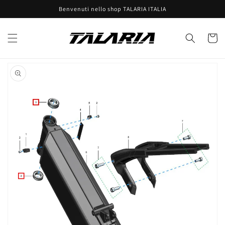
Vai
Benvenuti nello shop TALARIA ITALIA
direttamente
ai contenuti
Carrell
Passa alle
informazioni
sul prodotto