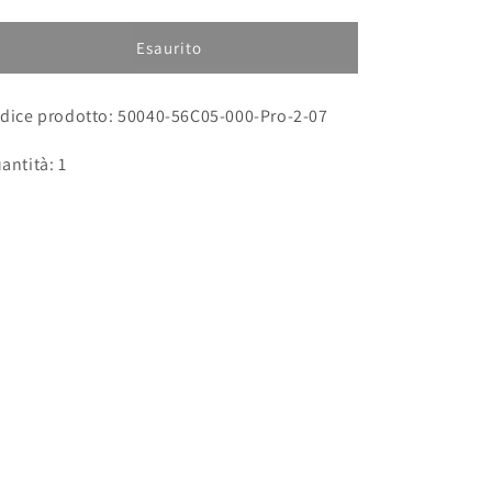
quantità
quantità
per
per
Caricabatterie
Caricabatterie
Esaurito
dice prodotto: 50040-56C05-000-Pro-2-07
antità: 1