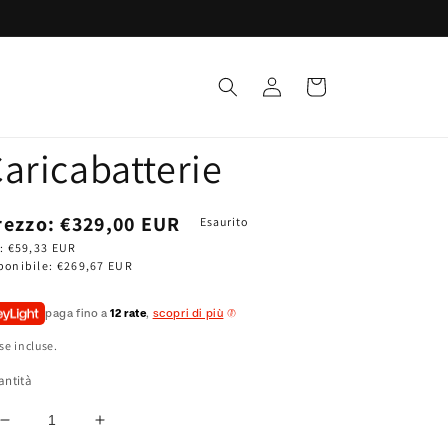
Accedi
Carrello
aricabatterie
rezzo
rezzo:
€329,00 EUR
Esaurito
:
€59,33 EUR
ponibile:
€269,67 EUR
stino
paga fino a
12 rate
,
scopri di più
se incluse.
antità
Diminuisci
Aumenta