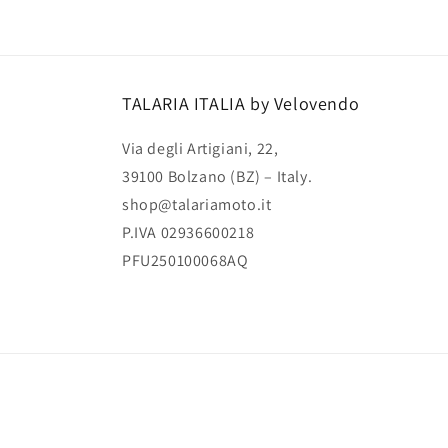
multimediali
1
in
finestra
modale
TALARIA ITALIA by Velovendo
Via degli Artigiani, 22,
39100 Bolzano (BZ) – Italy.
shop@talariamoto.it
P.IVA 02936600218
PFU250100068AQ