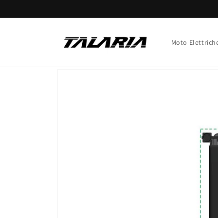
Vai
direttamente
ai contenuti
Moto Elettrich
Passa alle
informazioni
sul prodotto