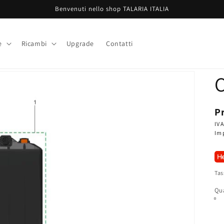
Benvenuti nello shop TALARIA ITALIA
e
Ricambi
Upgrade
Contatti
C
P
P
di
IVA
Im
li
Tas
Qu