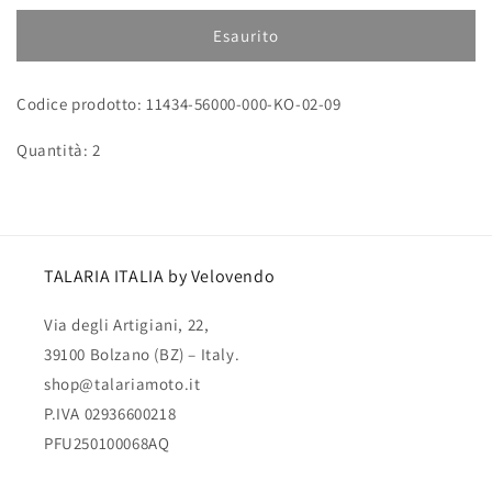
per
per
Bullone
Bullone
Esaurito
M6×16
M6×16
Codice prodotto: 11434-56000-000-KO-02-09
Quantità: 2
TALARIA ITALIA by Velovendo
Via degli Artigiani, 22,
39100 Bolzano (BZ) – Italy.
shop@talariamoto.it
P.IVA 02936600218
PFU250100068AQ