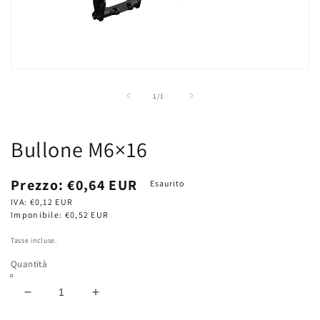
Apri
contenuti
multimediali
su
1
/
1
1
in
finestra
modale
Bullone M6×16
Prezzo
Prezzo:
€0,64 EUR
Esaurito
di
IVA:
€0,12 EUR
listino
Imponibile:
€0,52 EUR
Tasse incluse.
Quantità
Diminuisci
Aumenta
quantità
quantità