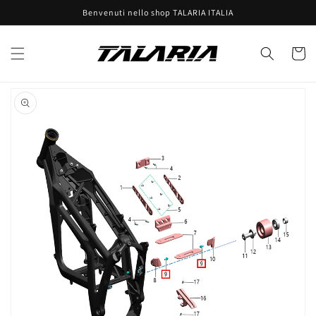
Vai
Benvenuti nello shop TALARIA ITALIA
direttamente
ai contenuti
Carrell
Passa alle
informazioni
sul prodotto