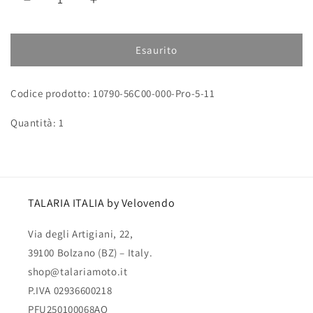
Diminuisci
Aumenta
quantità
quantità
per
per
Anello
Anello
Esaurito
di
di
sicurezza
sicurezza
Codice prodotto: 10790-56C00-000-Pro-5-11
GB/T894.1
GB/T894.1
φ20
φ20
Quantità: 1
TALARIA ITALIA by Velovendo
Via degli Artigiani, 22,
39100 Bolzano (BZ) – Italy.
shop@talariamoto.it
P.IVA 02936600218
PFU250100068AQ