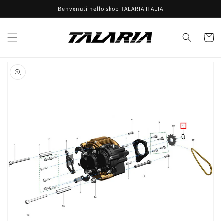
Vai
Benvenuti nello shop TALARIA ITALIA
direttamente
ai contenuti
Carrell
Passa alle
informazioni
sul prodotto