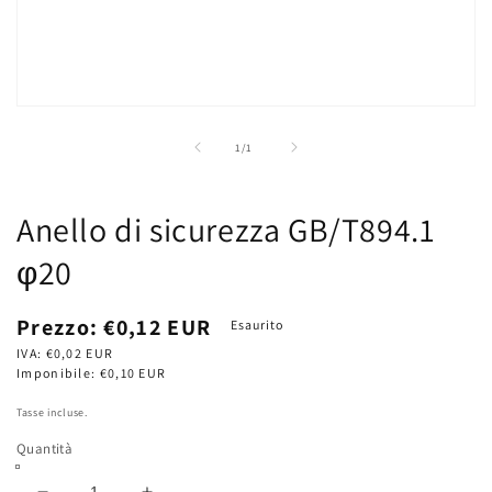
Apri
contenuti
multimediali
su
1
/
1
1
in
finestra
modale
Anello di sicurezza GB/T894.1
φ20
Prezzo
Prezzo:
€0,12 EUR
Esaurito
di
IVA:
€0,02 EUR
listino
Imponibile:
€0,10 EUR
Tasse incluse.
Quantità