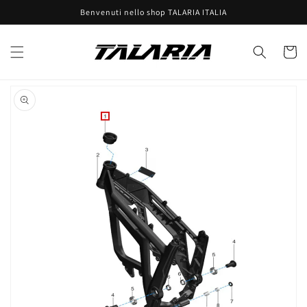
Vai
Benvenuti nello shop TALARIA ITALIA
direttamente
ai contenuti
Carrell
Passa alle
informazioni
sul prodotto