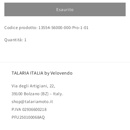
per
per
Alloggio
Alloggio
Esaurito
per
per
forcella
forcella
Codice prodotto: 13554-56000-000-Pro-1-01
FAST
FAST
Quantità: 1
TALARIA ITALIA by Velovendo
Via degli Artigiani, 22,
39100 Bolzano (BZ) – Italy.
shop@talariamoto.it
P.IVA 02936600218
PFU250100068AQ