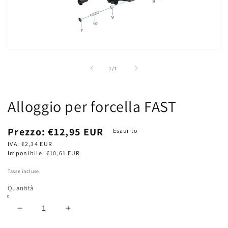
Apri
contenuti
multimediali
su
1
/
1
1
in
finestra
modale
Alloggio per forcella FAST
Prezzo
Prezzo:
€12,95 EUR
Esaurito
di
IVA:
€2,34 EUR
listino
Imponibile:
€10,61 EUR
Tasse incluse.
Quantità
Diminuisci
Aumenta
quantità
quantità